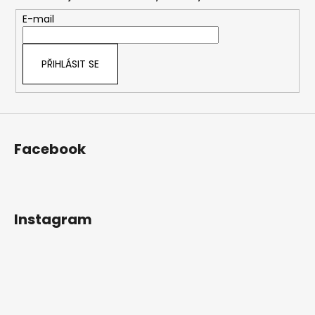
a
t
E-mail
í
PŘIHLÁSIT SE
Facebook
Instagram