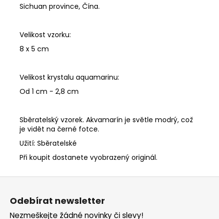
Sichuan province, Čína.
Velikost vzorku:
8 x 5 cm
Velikost krystalu aquamarinu:
Od 1 cm - 2,8 cm
Sběratelský vzorek. Akvamarín je světle modrý, což
je vidět na černé fotce.
Užití: Sběratelské
Při koupit dostanete vyobrazený originál.
Z
á
Odebírat newsletter
p
Nezmeškejte žádné novinky či slevy!