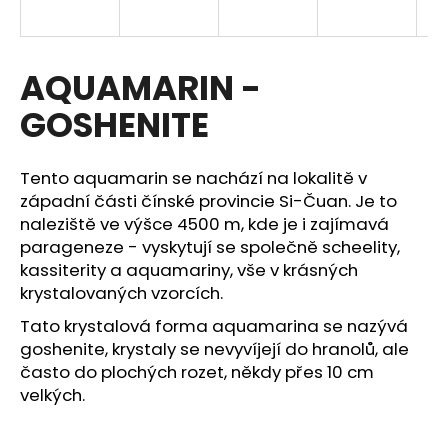
a
j
í
AQUAMARIN -
t
GOSHENITE
?
Tento aquamarin se nachází na lokalitě v
západní části čínské provincie Si-Čuan. Je to
naleziště ve výšce 4500 m, kde je i zajímavá
HLEDAT
parageneze - vyskytují se společně scheelity,
kassiterity a aquamariny, vše v krásných
krystalovaných vzorcích.
D
Tato krystalová forma aquamarina se nazývá
o
goshenite, krystaly se nevyvíjejí do hranolů, ale
p
často do plochých rozet, někdy přes 10 cm
o
velkých.
r
u