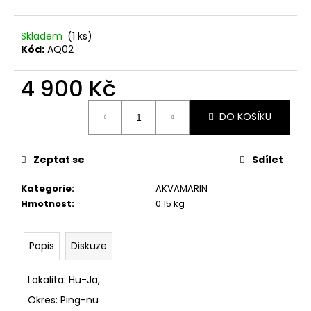
č
u
j
Skladem
(1 ks)
e
Kód:
AQ02
m
e
4 900 Kč
PYRAMIDA
Měrná
DO KOŠÍKU
8
cena:
CM
700
Kč
Zeptat se
Sdílet
Kategorie
:
AKVAMARIN
Hmotnost
:
0.15 kg
Popis
Diskuze
Lokalita: Hu-Ja,
Okres: Ping-nu