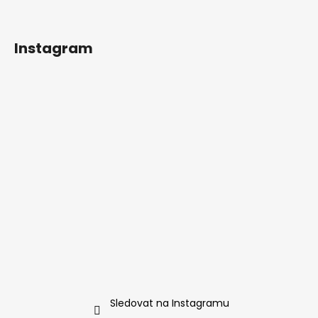
s
u
Instagram
Sledovat na Instagramu