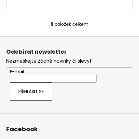
9
položek celkem
O
v
Z
l
á
á
Odebírat newsletter
d
p
a
Nezmeškejte žádné novinky či slevy!
a
c
t
E-mail
í
í
p
r
PŘIHLÁSIT SE
v
k
y
v
ý
Facebook
p
i