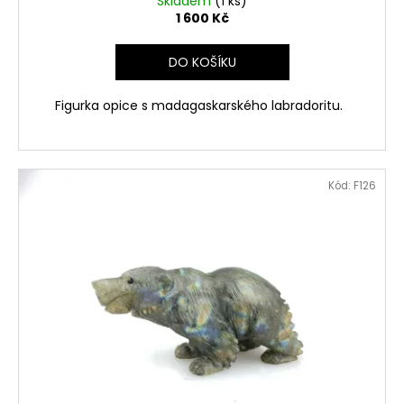
Skladem
(1 ks)
1 600 Kč
DO KOŠÍKU
Figurka opice s madagaskarského labradoritu.
Kód:
F126