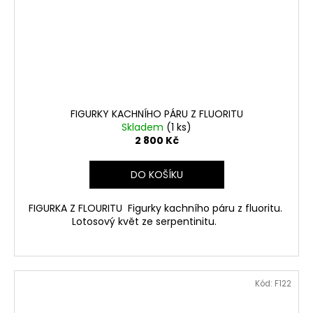
FIGURKY KACHNÍHO PÁRU Z FLUORITU
Skladem
(1 ks)
2 800 Kč
DO KOŠÍKU
FIGURKA Z FLOURITU Figurky kachního páru z fluoritu.
Lotosový květ ze serpentinitu.
Kód:
F122