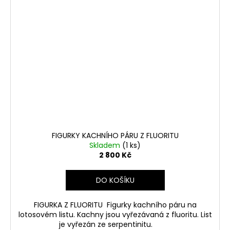
FIGURKY KACHNÍHO PÁRU Z FLUORITU
Skladem
(1 ks)
2 800 Kč
DO KOŠÍKU
FIGURKA Z FLUORITU Figurky kachního páru na
lotosovém listu. Kachny jsou vyřezávaná z fluoritu. List
je vyřezán ze serpentinitu.