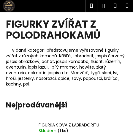
K
Přejít
Hledat
Náku
M
Přihlášen
na
o
obsah
Zpět
Zpět
košík
š
FIGURKY ZVÍŘAT Z
í
C
POLODRAHOKAMŮ
k
o
p
V dané kategorii představujeme vyřezávané figurky
o
zvířat z různých kamenů. Křišťál, labradorit, jaspis červený,
jaspis obrazkový, achát, jaspis kambaba, fluorit, růženín,
t
aventurin, lapis lazuli, bílý mramor, howlite, zlatý
ř
aventurin, dalmatin jaspis a td. Medvědí, tygři, sloni, lvi,
e
hroši, ještěrky, nosorožci, opice, sovy, papoušci, králíčci,
kachny, psi....
b
u
j
Nejprodávanější
e
t
e
FIGURKA SOVA Z LABRADORITU
Skladem
(1 ks)
n