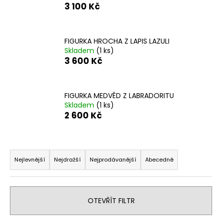
3 100 Kč
a
j
í
FIGURKA HROCHA Z LAPIS LAZULI
t
Skladem
(1 ks)
3 600 Kč
?
FIGURKA MEDVĚD Z LABRADORITU
Skladem
(1 ks)
2 600 Kč
HLEDAT
Ř
D
a
Nejlevnější
Nejdražší
Nejprodávanější
Abecedně
o
z
p
e
o
n
r
OTEVŘÍT FILTR
í
u