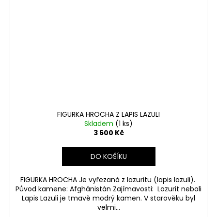
FIGURKA HROCHA Z LAPIS LAZULI
Skladem
(1 ks)
3 600 Kč
DO KOŠÍKU
FIGURKA HROCHA Je vyřezaná z lazuritu (lapis lazuli).
Původ kamene: Afghánistán Zajímavosti: Lazurit neboli
Lapis Lazuli je tmavě modrý kamen. V starověku byl
velmi...