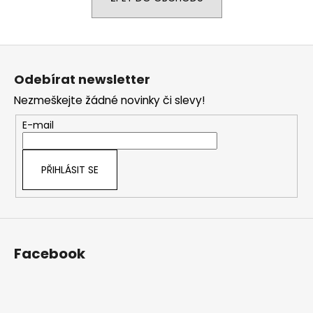
a
j
Z
í
á
t
Odebírat newsletter
p
?
Nezmeškejte žádné novinky či slevy!
a
t
E-mail
í
HLEDAT
PŘIHLÁSIT SE
D
o
Facebook
p
o
r
u