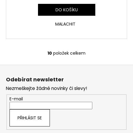
DO KOŠÍKU
MALACHIT
10
položek celkem
O
v
Z
l
á
á
Odebírat newsletter
d
p
a
Nezmeškejte žádné novinky či slevy!
a
c
t
E-mail
í
í
p
r
PŘIHLÁSIT SE
v
k