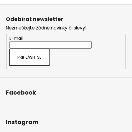
o
d
Z
v
a
á
á
c
Odebírat newsletter
n
p
í
í
Nezmeškejte žádné novinky či slevy!
p
a
r
t
E-mail
v
í
k
y
PŘIHLÁSIT SE
v
ý
p
i
s
Facebook
u
Instagram