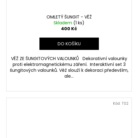
OMLETÝ ŠUNGIT - VĚŽ
Skladem
(1 ks)
400 Kč
DO KOŠÍKU
VĚŽ ZE ŠUNGITOVÝCH VALOUNKŮ Dekorativní valounky
proti elektromagnetickému záření. Interaktivní set 3
šungitových valounků. Věž slouží k dekoraci především,
ale...
Kód:
T02