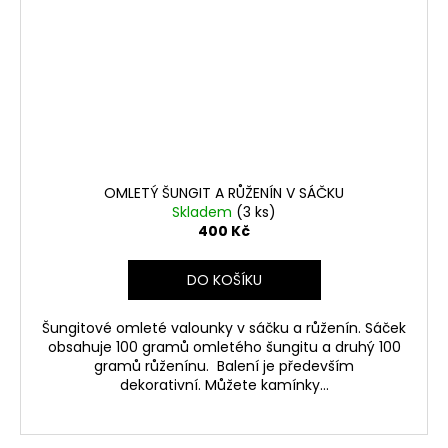
OMLETÝ ŠUNGIT A RŮŽENÍN V SÁČKU
Skladem
(3 ks)
400 Kč
DO KOŠÍKU
Šungitové omleté valounky v sáčku a růženín. Sáček
obsahuje 100 gramů omletého šungitu a druhý 100
gramů růženínu. Balení je především
dekorativní. Můžete kamínky...