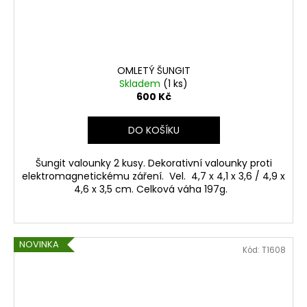
OMLETÝ ŠUNGIT
Skladem
(1 ks)
600 Kč
DO KOŠÍKU
Šungit valounky 2 kusy. Dekorativní valounky proti
elektromagnetickému záření. Vel. 4,7 x 4,1 x 3,6 / 4,9 x
4,6 x 3,5 cm. Celková váha 197g.
NOVINKA
Kód:
T1608