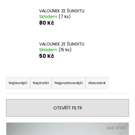
a
VALOUNEK ZE ŠUNGITU
j
Skladem
(7 ks)
í
80 Kč
t
?
VALOUNEK ZE ŠUNGITU
Skladem
(15 ks)
50 Kč
HLEDAT
Ř
a
Nejlevnější
Nejdražší
Nejprodávanější
Abecedně
z
D
e
o
n
OTEVŘÍT FILTR
p
í
o
p
r
V
u
Kód:
STS01
r
ý