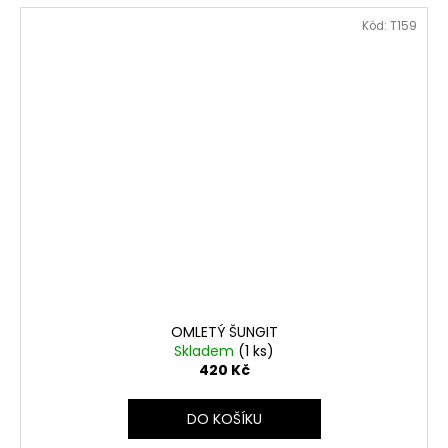
Kód:
T159
OMLETÝ ŠUNGIT
Skladem
(1 ks)
420 Kč
DO KOŠÍKU