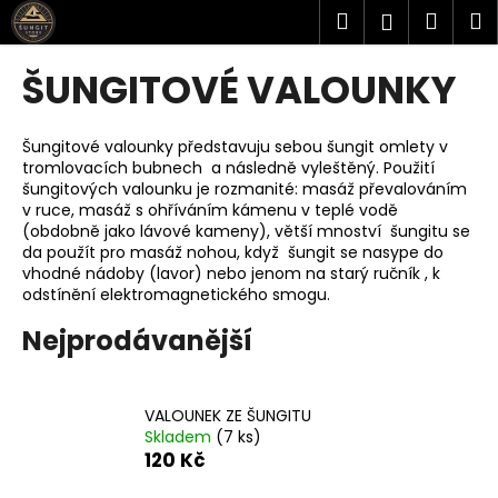
K
Přejít
Hledat
Náku
M
Přihlášen
na
o
obsah
Zpět
Zpět
košík
š
ŠUNGITOVÉ VALOUNKY
í
C
k
o
Šungitové valounky představuju sebou šungit omlety v
tromlovacích bubnech a následně vyleštěný. Použití
p
šungitových valounku je rozmanité: masáž převalováním
o
v ruce, masáž s ohříváním kámenu v teplé vodě
t
(obdobně jako lávové kameny), větší mnoství šungitu se
da použít pro masáž nohou, když šungit se nasype do
ř
vhodné nádoby (lavor) nebo jenom na starý ručník , k
e
odstínění elektromagnetického smogu.
b
Nejprodávanější
u
j
e
VALOUNEK ZE ŠUNGITU
t
Skladem
(7 ks)
120 Kč
e
n