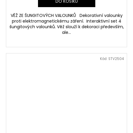
DO KOŠÍKU
VĚŽ ZE ŠUNGITOVÝCH VALOUNKŮ Dekorativní valounky
proti elektromagnetickému záření. Interaktivní set 4
šungitových valounků. Věž slouží k dekoraci především,
ale...
Kód:
STV2504