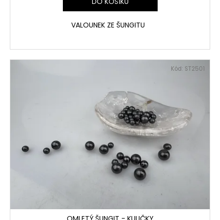
DO KOŠÍKU
VALOUNEK ZE ŠUNGITU
Kód:
ST2501
OMLETÝ ŠUNGIT - KULIČKY