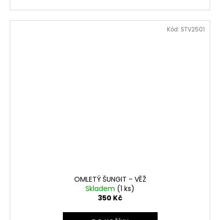
Kód:
STV2501
OMLETÝ ŠUNGIT - VĚŽ
Skladem
(1 ks)
350 Kč