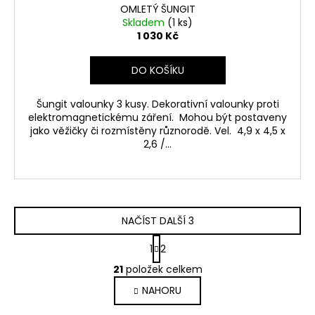
OMLETÝ ŠUNGIT
Skladem
(1 ks)
1 030 Kč
DO KOŠÍKU
Šungit valounky 3 kusy. Dekorativní valounky proti
elektromagnetickému záření. Mohou být postaveny
jako věžičky či rozmístěny různorodě. Vel. 4,9 x 4,5 x
2,6 /...
NAČÍST DALŠÍ 3
S
1
2
t
O
r
21
položek celkem
v
á
NAHORU
l
n
k
á