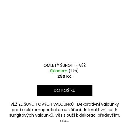
OMLETÝ ŠUNGIT - VĚŽ
Skladem
(1 ks)
290 Kč
DO KOŠÍKU
VĚŽ ZE ŠUNGITOVÝCH VALOUNKŮ Dekorativní valounky
proti elektromagnetickému záření. Interaktivní set 5
šungitových valounků. Věž slouží k dekoraci především,
ale...