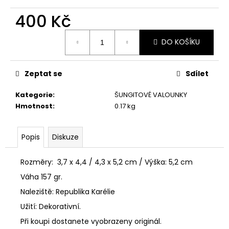
č
u
400 Kč
j
e
Měrná
DO KOŠÍKU
cena:
m
e
Zeptat se
Sdílet
ŠUNGITOVÝ
NÁRAMEK
NA
Kategorie
:
ŠUNGITOVÉ VALOUNKY
GUMIČCE,
Hmotnost
:
0.17 kg
OBDÉLNÍK
500
Kč
Popis
Diskuze
Rozměry: 3,7 x 4,4 / 4,3 x 5,2 cm / Výška: 5,2 cm
Váha 157 gr.
Naleziště: Republika Karélie
Užití: Dekorativní.
Při koupi dostanete vyobrazeny originál.