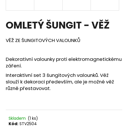
a
j
í
OMLETÝ ŠUNGIT - VĚŽ
t
?
VĚŽ ZE ŠUNGITOVÝCH VALOUNKŮ
Dekorativní valounky proti elektromagnetickému
záření.
HLEDAT
Interaktivní set 3 šungitových valounků. Věž
slouží k dekoraci především, ale je možné věž
různě přestavovat.
D
o
p
o
r
Skladem
(1 ks)
u
Kód:
STV2504