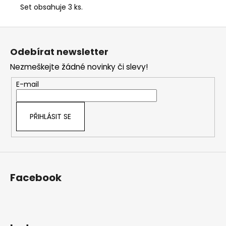
Set obsahuje 3 ks.
Z
á
Odebírat newsletter
p
Nezmeškejte žádné novinky či slevy!
a
t
E-mail
í
PŘIHLÁSIT SE
Facebook