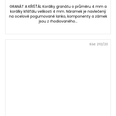
GRANÁT A KŘIŠŤÁL Korálky granátu o průměru 4 mm a
korálky křišťálu velikosti 4 mm. Náramek je navlečený
na ocelové pogumované lanko, komponenty a zámek
jsou z rhodiovaného...
Kód:
2112/20