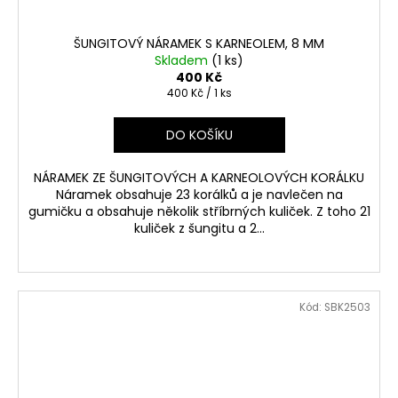
ŠUNGITOVÝ NÁRAMEK S KARNEOLEM, 8 MM
Skladem
(1 ks)
400 Kč
Měrná
400 Kč / 1 ks
cena:
DO KOŠÍKU
NÁRAMEK ZE ŠUNGITOVÝCH A KARNEOLOVÝCH KORÁLKU
Náramek obsahuje 23 korálků a je navlečen na
gumičku a obsahuje několik stříbrných kuliček. Z toho 21
kuliček z šungitu a 2...
Kód:
SBK2503