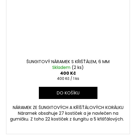
ŠUNGITOVÝ NÁRAMEK S KŘIŠŤÁLEM, 6 MM
Skladem
(2 ks)
400 Kč
Měrná
400 Kč / 1 ks
cena:
DO KOŠÍKU
NÁRAMEK ZE ŠUNGITOVÝCH A KŘÍŠŤÁLOVÝCH KORÁLKU
Náramek obsahuje 27 kostiček a je navlečen na
gumičku. Z toho 22 kostiček z šungitu a 5 křišťálových.