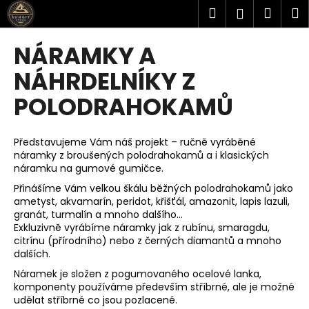
K
Přejít
Hledat
Náku
M
Přihlášen
na
o
obsah
Zpět
Zpět
košík
š
NÁRAMKY A
í
C
NÁHRDELNÍKY Z
k
o
POLODRAHOKAMŮ
p
o
Představujeme Vám náš projekt – ručně vyráběné
t
náramky z broušených polodrahokamů a i klasických
ř
náramku na gumové gumičce.
e
Přinášíme Vám velkou škálu běžných polodrahokamů jako
b
ametyst, akvamarín, peridot, křišťál, amazonit, lapis lazuli,
granát, turmalín a mnoho dalšího...
u
Exkluzivně vyrábíme náramky jak z rubínu, smaragdu,
j
citrínu (přírodního) nebo z černých diamantů a mnoho
e
dalších.
t
Náramek je složen z pogumovaného ocelové lanka,
e
komponenty používáme především stříbrné, ale je možné
udělat stříbrné co jsou pozlacené.
n