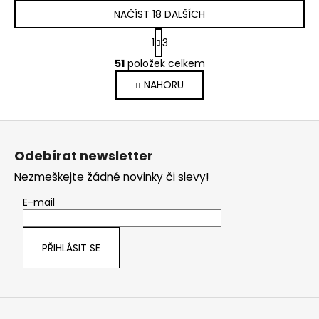
NAČÍST 18 DALŠÍCH
S
1
3
t
O
r
51
položek celkem
v
á
NAHORU
l
n
k
á
o
d
Z
v
a
á
á
c
Odebírat newsletter
n
p
í
í
Nezmeškejte žádné novinky či slevy!
p
a
r
t
E-mail
v
í
k
y
PŘIHLÁSIT SE
v
ý
p
i