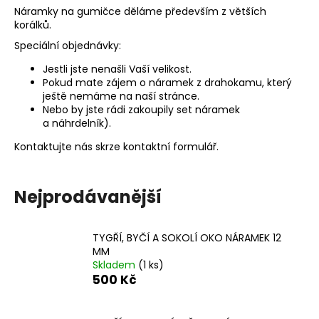
Náramky na gumičce děláme především z větších
a
korálků.
j
Speciální objednávky:
í
Jestli jste nenašli Vaší velikost.
t
Pokud mate zájem o náramek z drahokamu, který
?
ještě nemáme na naší stránce.
Nebo by jste rádi zakoupily set náramek
a
náhrdelník).
Kontaktujte nás skrze kontaktní formulář.
HLEDAT
Nejprodávanější
D
TYGŘÍ, BYČÍ A SOKOLÍ OKO NÁRAMEK 12
o
MM
p
Skladem
(1 ks)
o
500 Kč
r
u