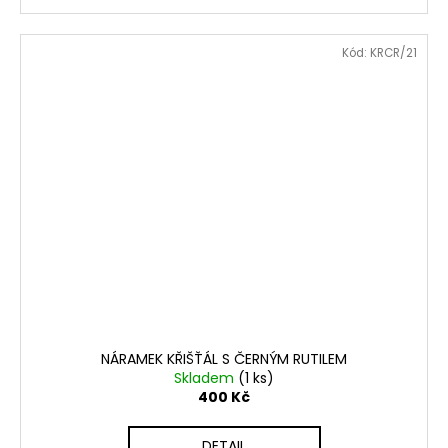
Kód:
KRCR/21
NÁRAMEK KŘIŠŤÁL S ČERNÝM RUTILEM
Skladem
(1 ks)
400 Kč
DETAIL