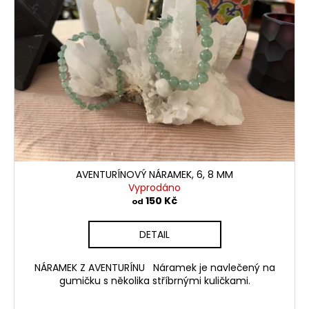
d
i
u
s
k
p
t
r
ů
o
d
u
k
t
ů
AVENTURÍNOVÝ NÁRAMEK, 6, 8 MM
Vyprodáno
150 Kč
od
DETAIL
NÁRAMEK Z AVENTURÍNU Náramek je navlečený na
gumičku s několika stříbrnými kuličkami.