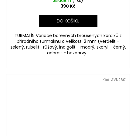
Skladem
(1 ks)
390 Kč
DO KOŠÍKU
TURMALÍN Variace barevných broušených korálků z
přírodního turmalínu o velikosti 2 mm (verdelit -
zelený, rubelit -růžový, indigolit - modrý, skoryl - černý,
achroit - bezbarvý...
Kód:
AVN2601