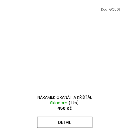
Kód:
GQ001
NÁRAMEK GRANÁT A KŘIŠŤÁL
Skladem
(1 ks)
450 Kč
DETAIL