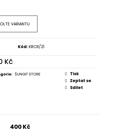
OLTE VARIANTU
Kód:
KRCR/21
0 Kč
ná
:
Tisk
gorie
:
ŠUNGIT STORE
Zeptat se
Sdílet
400 Kč