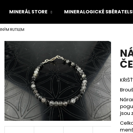
MINERÁL STORE
MINERALOGICKÉ SBĚRATEL
RNÝM RUTILEM
Co potřebujete najít?
NÁ
HLEDAT
ČE
KŘIŠŤ
Doporučujeme
Brou
PYRAMIDA 10 CM NELEŠTĚNÁ
DRTˇ NA PŘÍPRA
Nára
4 CM
pogu
900 Kč
150 Kč
jsou 
Celk
menší