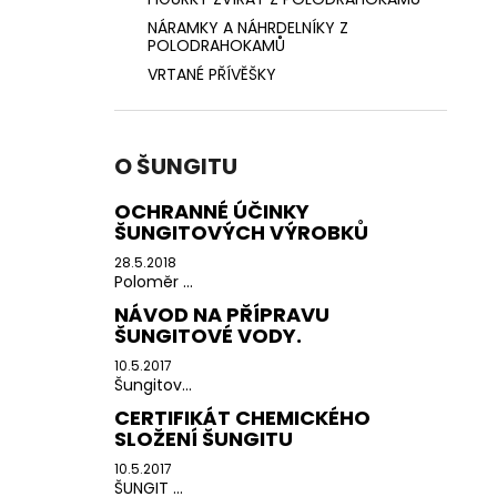
NÁRAMKY A NÁHRDELNÍKY Z
POLODRAHOKAMŮ
VRTANÉ PŘÍVĚŠKY
O ŠUNGITU
OCHRANNÉ ÚČINKY
ŠUNGITOVÝCH VÝROBKŮ
28.5.2018
Poloměr ...
NÁVOD NA PŘÍPRAVU
ŠUNGITOVÉ VODY.
10.5.2017
Šungitov...
CERTIFIKÁT CHEMICKÉHO
SLOŽENÍ ŠUNGITU
10.5.2017
ŠUNGIT ...