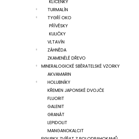
KLÍČENKY
TURMALÍN
TYGŘÍ OKO
PŘÍVĚSKY
KULIČKY
VLTAVÍN
ZÁHNĚDA
ZKAMENĚLÉ DŘEVO
MINERALOGICKÉ SBĚRATELSKÉ VZORKY
AKVAMARIN
HOLUBNÍKY
KŘEMEN JAPONSKÉ DVOJČE
FLUORIT
GALENIT
GRANÁT
LEPIDOLIT
MANGANOKALCIT
FIGURKY ZVÍŘAT Z POLODRAHOKAMŮ