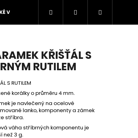
Hledat
Přihlášení
Nákupní
SKÉ VZORKY
FIGURKY ZVÍŘAT Z POLODRAHOKAM
košík
RAMEK KŘIŠŤÁL S
RNÝM RUTILEM
ÁL S RUTILEM
šené korálky o průměru 4 mm.
Následující
VU VODY, VELIKOST 2 –
mek je navlečený na ocelové
mované lanko, komponenty a zámek
ze stříbra
.
ová váha stříbrných komponentu je
 než 3 g.