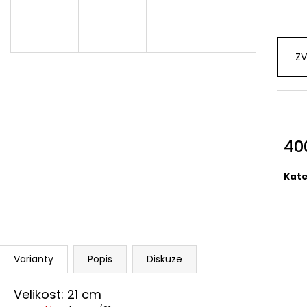
ZV
40
Měr
cena
Kate
Varianty
Popis
Diskuze
Velikost: 21 cm