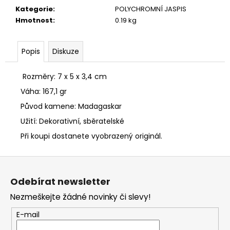
č
Kategorie
:
POLYCHROMNÍ JASPIS
u
Hmotnost
:
0.19 kg
j
e
m
Popis
Diskuze
e
Rozměry: 7 x 5 x 3,4 cm
ŠUNGITOVÝ
NÁRAMEK
Váha: 167,1 gr
NA
GUMIČCE,
Původ kamene: Madagaskar
PRŮMĚR
Užití: Dekorativní, sběratelské
KULIČKY
8
Při koupi dostanete vyobrazený originál.
MM
350
Z
Kč
á
Odebírat newsletter
p
Nezmeškejte žádné novinky či slevy!
a
t
E-mail
í