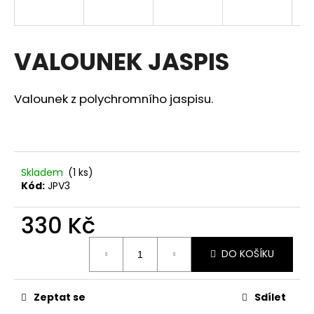
a
j
í
VALOUNEK JASPIS
t
?
Valounek z polychromního jaspisu.
HLEDAT
Skladem
(1 ks)
Kód:
JPV3
330 Kč
D
o
Měrná
p
DO KOŠÍKU
cena:
o
r
Zeptat se
Sdílet
u