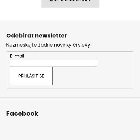
a
j
Z
í
á
t
Odebírat newsletter
p
?
Nezmeškejte žádné novinky či slevy!
a
t
E-mail
í
HLEDAT
PŘIHLÁSIT SE
D
o
Facebook
p
o
r
u