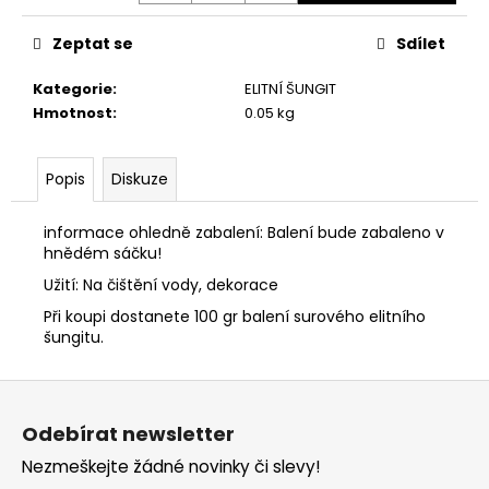
č
u
Zeptat se
Sdílet
j
e
Kategorie
:
ELITNÍ ŠUNGIT
m
Hmotnost
:
0.05 kg
e
PYRAMIDA
Popis
Diskuze
12
CM
1
informace ohledně zabalení: Balení bude zabaleno v
800
hnědém sáčku!
Kč
Užití: Na čištění vody, dekorace
Při koupi dostanete 100 gr balení surového elitního
šungitu.
Z
á
Odebírat newsletter
p
Nezmeškejte žádné novinky či slevy!
a