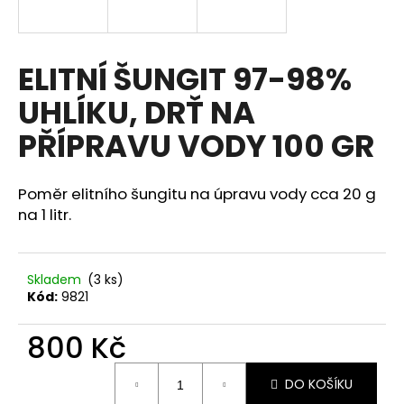
a
j
í
ELITNÍ ŠUNGIT 97-98%
t
UHLÍKU, DRŤ NA
?
PŘÍPRAVU VODY 100 GR
Poměr elitního šungitu na úpravu vody cca 20 g
HLEDAT
na 1 litr.
Skladem
(3 ks)
D
Kód:
9821
o
p
800 Kč
o
r
Měrná
u
DO KOŠÍKU
cena: