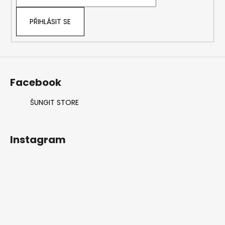
í
p
r
PŘIHLÁSIT SE
v
k
y
v
ý
Facebook
p
i
ŠUNGIT STORE
s
u
Instagram