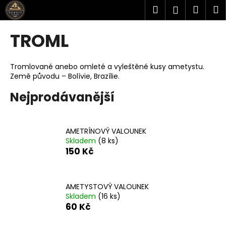
K
Přejít
Hledat
Náku
M
Přihlášen
na
o
obsah
Zpět
Zpět
košík
š
TROML
í
C
k
o
Tromlované anebo omleté a vyleštěné kusy ametystu.
Země původu – Bolívie, Brazílie.
p
o
Nejprodávanější
t
ř
e
AMETRÍNOVÝ VALOUNEK
Skladem
(8 ks)
b
150 Kč
u
j
e
AMETYSTOVÝ VALOUNEK
Skladem
(16 ks)
t
60 Kč
e
n