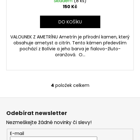
Skladem
(8 ks)
150 Kč
DO KOŠÍKU
VALOUNEK Z AMETRÍNU Ametrín je přírodní kamen, který
obsahuje ametyst a citrín. Tento kámen především
pochází z Bolívie a jeho barva je fialovo-žluto-
oranžová. O...
4
položek celkem
O
v
Z
l
á
á
Odebírat newsletter
d
p
a
Nezmeškejte žádné novinky či slevy!
a
c
t
E-mail
í