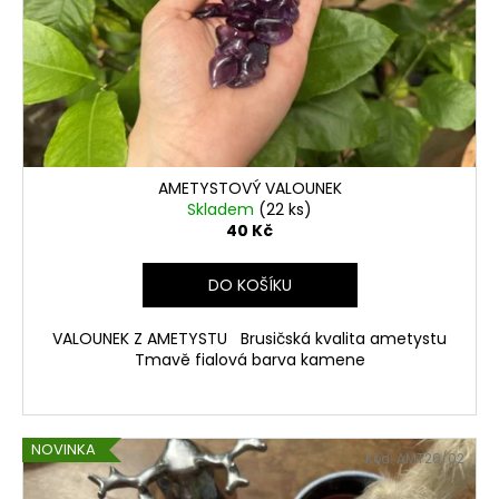
t
č
r
u
ů
o
j
d
e
u
m
e
k
t
VALOUNEK
ů
AMETYSTOVÝ VALOUNEK
130
Skladem
(22 ks)
Kč
40 Kč
DO KOŠÍKU
VALOUNEK Z AMETYSTU Brusičská kvalita ametystu
Tmavě fialová barva kamene
NOVINKA
Kód:
AMT26/02