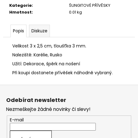
č
Kategorie
:
ŠUNGITOVÉ PŘÍVĚSKY
u
Hmotnost
:
0.01 kg
j
e
m
Popis
Diskuze
e
Velikost 3 x 2,5 cm, tloušťka 3 mm.
ACHÁTOVÁ
PYRAMIDA
Naleziště: Karélie, Rusko
360
Užití: Dekorace, špěrk na nošení
Kč
Při koupi dostanete přívěšek náhodně vybraný.
Z
á
Odebírat newsletter
p
Nezmeškejte žádné novinky či slevy!
a
t
E-mail
í