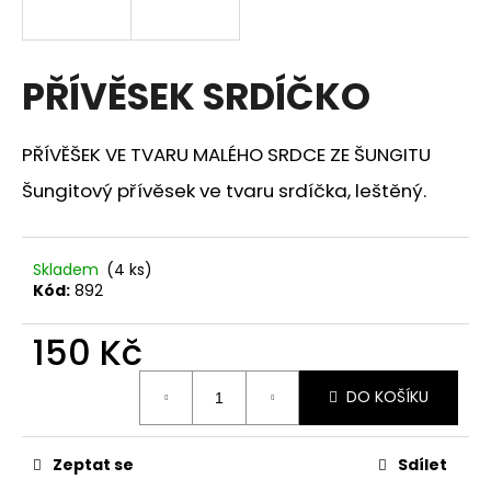
a
j
í
PŘÍVĚSEK SRDÍČKO
t
?
PŘÍVĚŠEK VE TVARU MALÉHO SRDCE ZE ŠUNGITU
Šungitový přívěsek ve tvaru srdíčka, leštěný.
HLEDAT
Skladem
(4 ks)
Kód:
892
150 Kč
D
o
Měrná
p
DO KOŠÍKU
cena:
o
r
Zeptat se
Sdílet
u