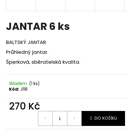
a
j
í
JANTAR 6 ks
t
?
BALTSKÝ JANTAR
Průhledný jantar.
Šperková, sběratelská kvalita.
HLEDAT
Skladem
(1 ks)
Kód:
J118
D
o
270 Kč
p
Měrná
o
DO KOŠÍKU
cena:
r
u