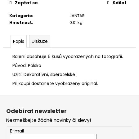
č
Zeptat se
Sdílet
u
j
Kategorie
:
JANTAR
e
Hmotnost
:
0.01 kg
m
e
Popis
Diskuze
PYRAMIDA
8
Balení obsahuje 6 kusů vyobrazených na fotografii.
CM
Původ: Polsko
700
Kč
Užití: Dekorativní, sběratelské
Při koupi dostanete vyobrazeny originál.
Z
á
Odebírat newsletter
p
Nezmeškejte žádné novinky či slevy!
a
t
E-mail