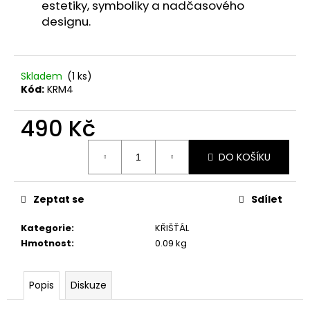
č
estetiky, symboliky a nadčasového
u
designu.
j
e
m
e
Skladem
(1 ks)
Kód:
KRM4
PŘÍVĚSEK
SRDÍČKO
490 Kč
150
Měrná
Kč
DO KOŠÍKU
cena:
Zeptat se
Sdílet
Kategorie
:
KŘIŠŤÁL
Hmotnost
:
0.09 kg
Popis
Diskuze