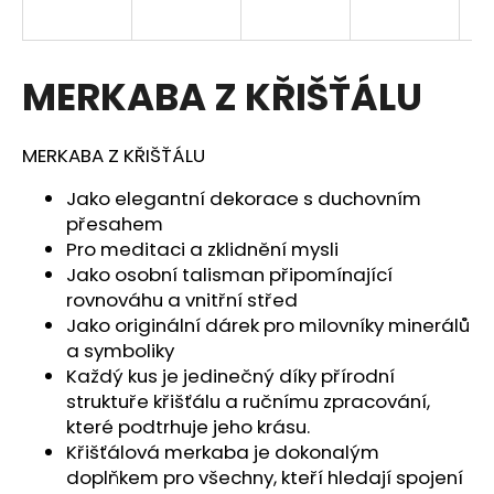
a
j
í
MERKABA Z KŘIŠŤÁLU
t
?
MERKABA Z KŘIŠŤÁLU
Jako elegantní dekorace s duchovním
přesahem
Pro meditaci a zklidnění mysli
HLEDAT
Jako osobní talisman připomínající
rovnováhu a vnitřní střed
Jako originální dárek pro milovníky minerálů
D
a symboliky
o
Každý kus je jedinečný díky přírodní
p
struktuře křišťálu a ručnímu zpracování,
o
které podtrhuje jeho krásu.
r
Křišťálová merkaba je dokonalým
u
doplňkem pro všechny, kteří hledají spojení