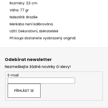
Rozměry: 3,5 cm
Váha: 77 gr
Naleziště: Brazilie
Merkaba není kalibrována.
Užití: Dekorativní, sběratelské
Při koupi dostanete vyobrazený originál.
Z
á
Odebírat newsletter
p
Nezmeškejte žádné novinky či slevy!
a
t
E-mail
í
PŘIHLÁSIT SE