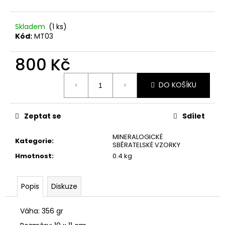
č
u
j
Skladem
(1 ks)
e
Kód:
MT03
m
e
800 Kč
ACHÁTOVÉ
Měrná
PLÁTKY
DO KOŠÍKU
cena:
PÁR
300
Kč
Zeptat se
Sdílet
MINERALOGICKÉ
Kategorie
:
SBĚRATELSKÉ VZORKY
Hmotnost
:
0.4 kg
Popis
Diskuze
Váha: 356 gr