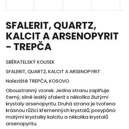
a
j
í
SFALERIT, QUARTZ,
t
KALCIT A ARSENOPYRIT
?
- TREPČA
SBĚRATELSKÝ KOUSEK
HLEDAT
SFALERIT, QUARTZ, KALCIT A ARSENOPYRIT
Naleziště TREPČA, KOSOVO
Oboustranný vzorek. Jedna stranu zaplňuje
D
černý, silně lesklý sfalerit s několika žlutými
o
krystaly arsenopyritu. Druhá strana je tvořena
p
krásnou růžicí křemenných krystalů, posypáno
o
r
malými krystalky kalcitu a několika krystalů
u
arsenopyritu.