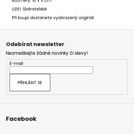
Rozměry: 10 x 11 cm
Užití: Sběratelské
Při koupi dostanete vyobrazený originál.
Z
á
Odebírat newsletter
p
Nezmeškejte žádné novinky či slevy!
a
t
E-mail
í
PŘIHLÁSIT SE
Facebook