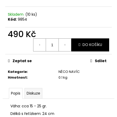
č
u
j
Skladem
(10 ks)
e
Kód:
9854
m
e
490 Kč
KŘIŠŤÁL
Měrná
DO KOŠÍKU
cena:
690
Kč
Zeptat se
Sdílet
Kategorie
:
NĚCO NAVÍC
Hmotnost
:
0.1 kg
Popis
Diskuze
Váha: cca 15 - 25 gr.
Délká s řetízkem: 24 cm