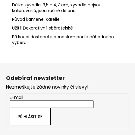
Délka kyvadla: 3,5 - 4,7 cm, kyvadla nejsou
kalibrovaná, jsou ručně dělaná.
Původ kamene: Karelie
Užití: Dekorativní, sběratelské
Při koupi dostanete pendulum podle náhodného
výběru.
Z
á
Odebírat newsletter
p
Nezmeškejte žádné novinky či slevy!
a
t
E-mail
í
PŘIHLÁSIT SE