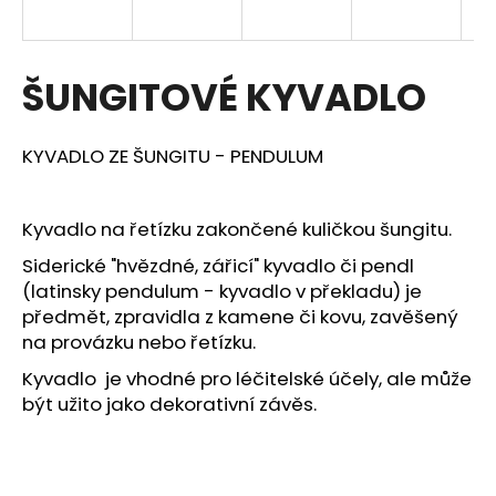
a
j
í
ŠUNGITOVÉ KYVADLO
t
?
KYVADLO ZE ŠUNGITU - PENDULUM
Kyvadlo na řetízku zakončené kuličkou šungitu.
HLEDAT
Siderické "hvězdné, zářicí" kyvadlo či pendl
(latinsky pendulum - kyvadlo v překladu) je
předmět, zpravidla z kamene či kovu, zavěšený
na provázku nebo řetízku.
D
o
Kyvadlo je vhodné pro léčitelské účely, ale může
p
být užito jako dekorativní závěs.
o
r
u