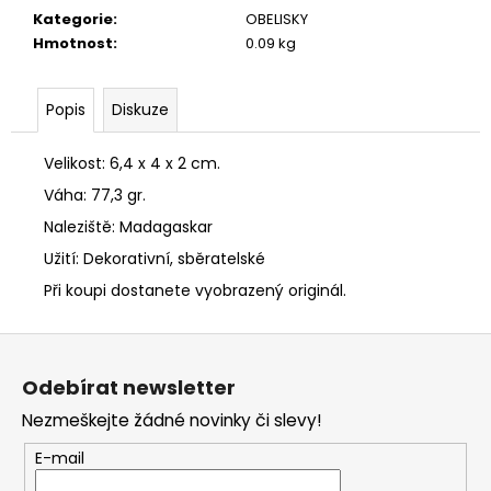
č
Kategorie
:
OBELISKY
u
Hmotnost
:
0.09 kg
j
e
m
Popis
Diskuze
e
Velikost: 6,4 x 4 x 2 cm.
PŘÍVĚSEK
VLTAVÍN
Váha: 77,3 gr.
7
Naleziště: Madagaskar
700
Kč
Užití: Dekorativní, sběratelské
Při koupi dostanete vyobrazený originál.
Z
á
Odebírat newsletter
p
Nezmeškejte žádné novinky či slevy!
a
t
E-mail
í