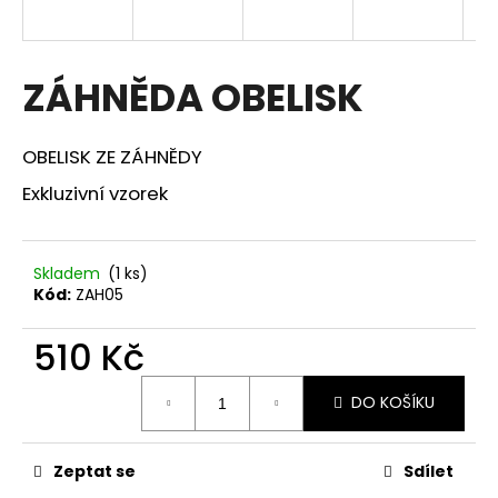
a
j
í
ZÁHNĚDA OBELISK
t
?
OBELISK ZE ZÁHNĚDY
Exkluzivní vzorek
HLEDAT
Skladem
(1 ks)
Kód:
ZAH05
510 Kč
D
o
Měrná
p
DO KOŠÍKU
cena:
o
r
Zeptat se
Sdílet
u