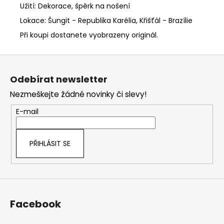
Užití: Dekorace, špěrk na nošení
Lokace: Šungit - Republika Karélia, Křišťál - Brazílie
Při koupi dostanete vyobrazeny originál.
Z
á
Odebírat newsletter
p
Nezmeškejte žádné novinky či slevy!
a
t
E-mail
í
PŘIHLÁSIT SE
Facebook