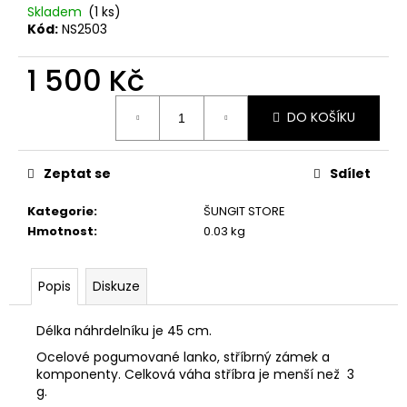
č
Skladem
(1 ks)
u
Kód:
NS2503
j
e
1 500 Kč
m
e
Měrná
DO KOŠÍKU
cena:
PŘÍVĚSEK
SRDÍČKO
Zeptat se
Sdílet
150
Kč
Kategorie
:
ŠUNGIT STORE
Hmotnost
:
0.03 kg
Popis
Diskuze
Délka náhrdelníku je 45 cm.
Ocelové pogumované lanko, stříbrný zámek a
komponenty. Celková váha stříbra je menší než 3
g.