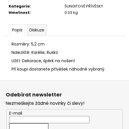
č
u
Kategorie
:
ŠUNGITOVÉ PŘÍVĚSKY
j
Hmotnost
:
0.03 kg
e
m
Popis
Diskuze
e
DRTˇ
Rozměry: 5,2 cm
NA
Naleziště: Karélie, Rusko
PŘÍPRAVU
VODY,
Užití: Dekorace, špěrk na nošení
VELIKOST
2
Při koupi dostanete přívěšek náhodně vybraný.
–
4
Z
CM
á
150
Odebírat newsletter
Kč
p
Nezmeškejte žádné novinky či slevy!
a
t
E-mail
í