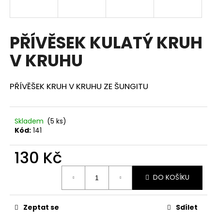
a
j
í
PŘÍVĚSEK KULATÝ KRUH
t
V KRUHU
?
PŘÍVĚŠEK KRUH V KRUHU ZE ŠUNGITU
HLEDAT
Skladem
(5 ks)
Kód:
141
130 Kč
D
o
Měrná
p
DO KOŠÍKU
cena:
o
r
u
Zeptat se
Sdílet