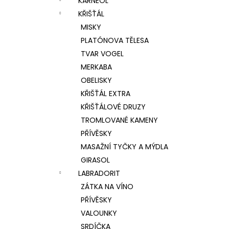
KARNEOL
KŘIŠŤÁL
MISKY
PLATÓNOVA TĚLESA
TVAR VOGEL
MERKABA
OBELISKY
KŘIŠŤÁL EXTRA
KŘIŠŤÁLOVÉ DRUZY
TROMLOVANÉ KAMENY
PŘÍVĚSKY
MASAŽNÍ TYČKY A MÝDLA
GIRASOL
LABRADORIT
ZÁTKA NA VÍNO
PŘÍVĚSKY
VALOUNKY
SRDÍČKA