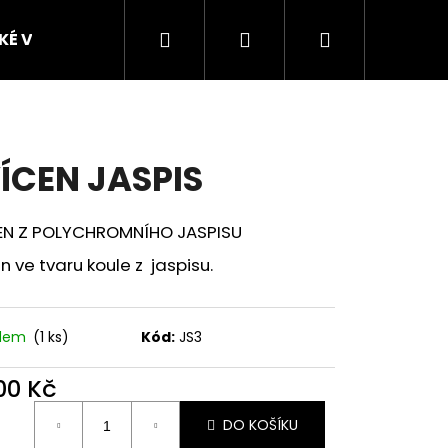
Hledat
Přihlášení
Nákupní
SKÉ VZORKY
FIGURKY ZVÍŘAT Z POLODRAHOKAM
košík
ÍCEN JASPIS
EN Z POLYCHROMNÍHO JASPISU
n ve tvaru koule z jaspisu.
Následující
adem
(1 ks)
Kód:
JS3
200 Kč
ná
DO KOŠÍKU
: