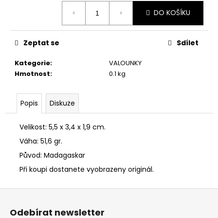
č
Měrná
u
DO KOŠÍKU
cena:
j
e
m
Zeptat se
Sdílet
e
Kategorie
:
VALOUNKY
ŠUNGITOVÝ
Hmotnost
:
0.1 kg
NÁRAMEK
NA
GUMIČCE,
Popis
Diskuze
OBDÉLNÍK
500
Velikost: 5,5 x 3,4 x 1,9 cm.
Kč
Váha: 51,6 gr.
Původ: Madagaskar
Při koupi dostanete vyobrazeny originál.
Z
á
Odebírat newsletter