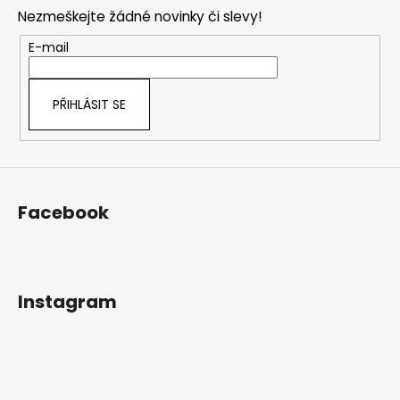
p
Nezmeškejte žádné novinky či slevy!
a
t
E-mail
í
PŘIHLÁSIT SE
Facebook
Instagram