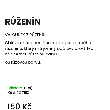
a
j
í
RŮŽENÍN
t
?
VALOUNEK Z RŮŽENÍNU
Oblázek z nádherného madagaskarského
růženínu, který má jemný opálový efekt. Má
nádhernou růžovou barvu.
HLEDAT
ou růžovou barvu.
D
o
Skladem
(1 ks)
p
Kód:
RQT193
o
r
150 Kč
u