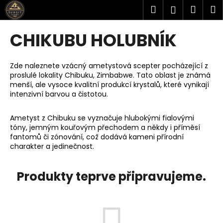
K
Přejít
Hledat
Náku
M
Přihlášen
na
o
obsah
Zpět
Zpět
košík
š
CHIKUBU HOLUBNÍK
í
C
k
o
Zde naleznete vzácný ametystová scepter pocházející z
proslulé lokality Chibuku, Zimbabwe. Tato oblast je známá
p
menší, ale vysoce kvalitní produkcí krystalů, které vynikají
o
intenzivní barvou a čistotou.
t
ř
Ametyst z Chibuku se vyznačuje hlubokými fialovými
tóny, jemným kouřovým přechodem a někdy i příměsí
e
fantomů či zónování, což dodává kameni přírodní
b
charakter a jedinečnost.
u
j
Produkty teprve připravujeme.
e
t
e
n