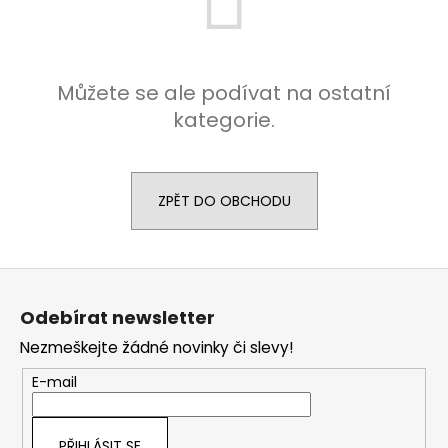
a
j
í
Můžete se ale podívat na ostatní
t
kategorie.
?
ZPĚT DO OBCHODU
HLEDAT
Z
á
Odebírat newsletter
D
p
o
Nezmeškejte žádné novinky či slevy!
a
p
t
o
E-mail
r
í
u
PŘIHLÁSIT SE