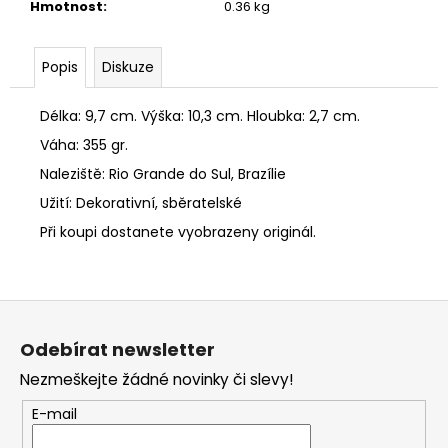
č
Hmotnost
:
0.36 kg
u
j
e
Popis
Diskuze
m
e
Délka: 9,7 cm. Výška: 10,3 cm. Hloubka: 2,7 cm.
Váha: 355 gr.
AMETYSTOVÁ
DRÚZA
Naleziště: Rio Grande do Sul, Brazílie
300
Užití: Dekorativní, sběratelské
Kč
Při koupi dostanete vyobrazeny originál.
Z
á
Odebírat newsletter
p
Nezmeškejte žádné novinky či slevy!
a
t
E-mail
í