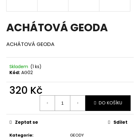
a
j
í
ACHÁTOVÁ GEODA
t
?
ACHÁTOVÁ GEODA
Skladem
(1 ks)
Kód:
AG02
HLEDAT
320 Kč
Měrná
D
DO KOŠÍKU
cena:
o
p
o
Zeptat se
Sdílet
r
u
Kategorie
:
GEODY