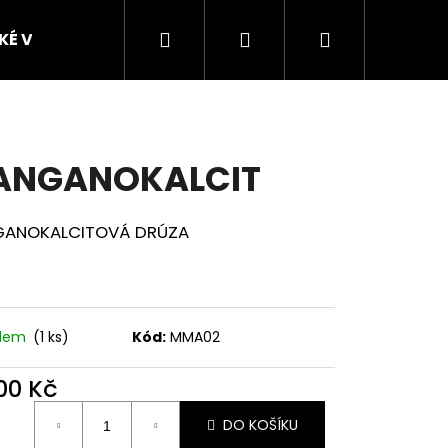
Hledat
Přihlášení
Nákupní
SKÉ VZORKY
FIGURKY ZVÍŘAT Z POLODRAHOKAM
košík
ANGANOKALCIT
ANOKALCITOVÁ DRÚZA
Následující
4 CM
adem
(1 ks)
Kód:
MMA02
000 Kč
ná
DO KOŠÍKU
: