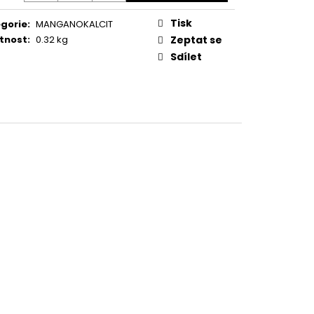
Tisk
gorie
:
MANGANOKALCIT
tnost
:
0.32 kg
Zeptat se
Sdílet