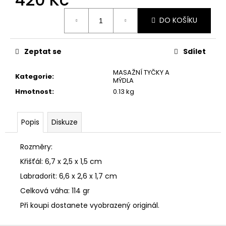
č
u
Měrná
DO KOŠÍKU
cena:
j
e
m
Zeptat se
Sdílet
e
MASAŽNÍ TYČKY A
DRTˇ
Kategorie
:
MÝDLA
NA
Hmotnost
:
0.13 kg
PŘÍPRAVU
VODY,
VELIKOST
4
Popis
Diskuze
-
6
CM
Rozměry:
150
Křišťál: 6,7 x 2,5 x 1,5 cm
Kč
Labradorit: 6,6 x 2,6 x 1,7 cm
Celková váha: 114 gr
Při koupi dostanete vyobrazený originál.