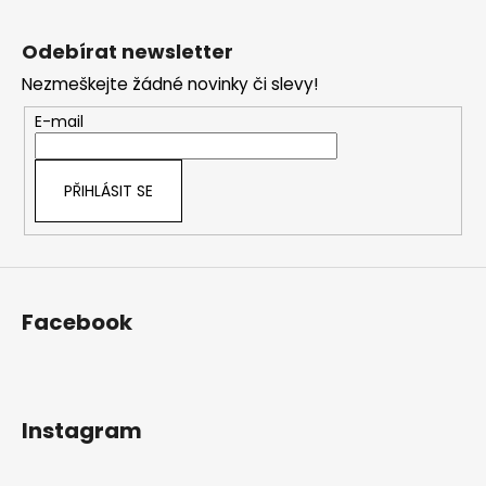
Z
á
Odebírat newsletter
p
Nezmeškejte žádné novinky či slevy!
a
t
E-mail
í
PŘIHLÁSIT SE
Facebook
Instagram