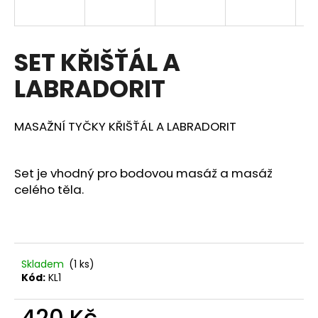
a
j
í
SET KŘIŠŤÁL A
t
LABRADORIT
?
MASAŽNÍ TYČKY KŘIŠŤÁL A LABRADORIT
HLEDAT
Set je vhodný pro bodovou masáž a masáž
celého těla.
D
o
p
Skladem
(1 ks)
o
Kód:
KL1
r
u
420 Kč