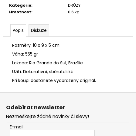
č
Kategorie
:
DRÚZY
u
Hmotnost
:
0.6 kg
j
e
m
Popis
Diskuze
e
Rozměry: 10 x 9 x 5 cm
ŠUNGITOVÝ
NÁRAMEK
Váha: 555 gr
NA
GUMIČCE,
Lokace: Rio Grande do Sul, Brazílie
PRŮMĚR
Užití: Dekorativní, sběratelské
KULIČKY
8
Při koupi dostanete vyobrazeny originál.
MM
350
Z
Kč
á
Odebírat newsletter
p
Nezmeškejte žádné novinky či slevy!
a
t
E-mail
í