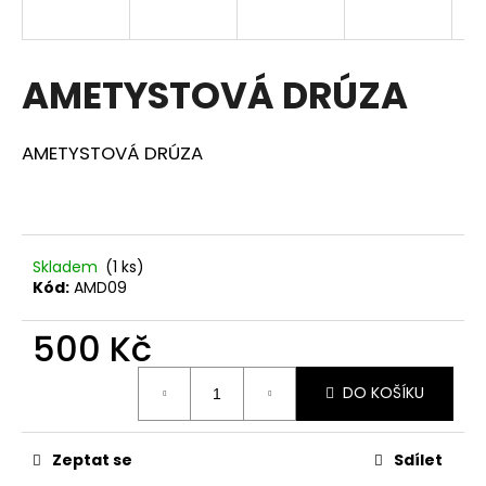
a
j
í
AMETYSTOVÁ DRÚZA
t
?
AMETYSTOVÁ DRÚZA
HLEDAT
Skladem
(1 ks)
Kód:
AMD09
500 Kč
D
o
Měrná
p
DO KOŠÍKU
cena:
o
r
Zeptat se
Sdílet
u