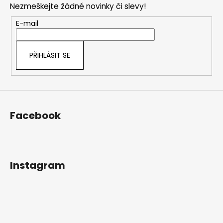
Nezmeškejte žádné novinky či slevy!
a
t
E-mail
í
PŘIHLÁSIT SE
Facebook
Instagram