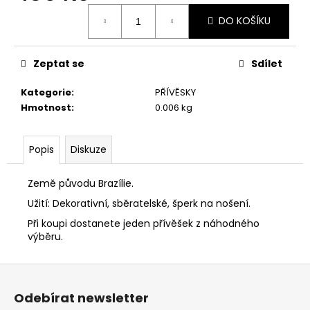
č
Měrná
u
DO KOŠÍKU
cena:
j
e
m
Zeptat se
Sdílet
e
Kategorie
:
PŘÍVĚSKY
PYRAMIDA
Hmotnost
:
0.006 kg
12
CM
1
Popis
Diskuze
800
Kč
Země původu Brazílie.
Užití: Dekorativní, sběratelské, šperk na nošení.
Při koupi dostanete jeden přívěšek z náhodného
výběru.
Z
á
Odebírat newsletter
p