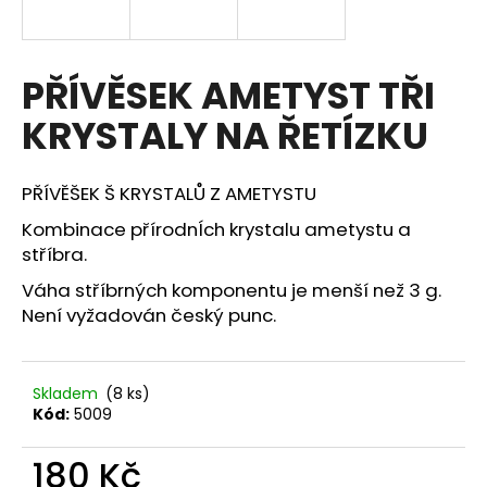
a
j
í
PŘÍVĚSEK AMETYST TŘI
t
KRYSTALY NA ŘETÍZKU
?
PŘÍVĚŠEK Š KRYSTALŮ Z AMETYSTU
Kombinace přírodnÍch krystalu ametystu a
stříbra.
HLEDAT
Váha stříbrných komponentu je menší než 3 g.
Není vyžadován český punc.
D
o
p
Skladem
(8 ks)
Kód:
5009
o
r
180 Kč
u