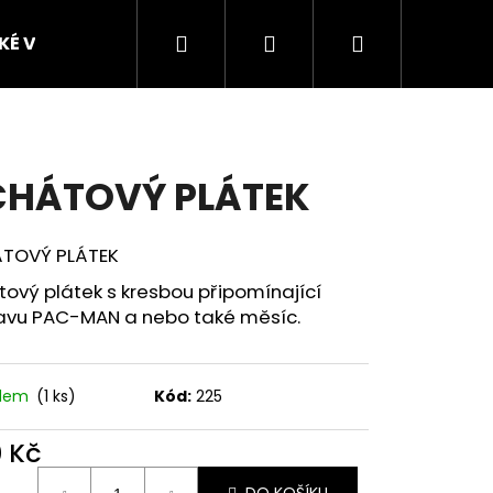
Hledat
Přihlášení
Nákupní
SKÉ VZORKY
FIGURKY ZVÍŘAT Z POLODRAHOKAM
košík
HÁTOVÝ PLÁTEK
TOVÝ PLÁTEK
ový plátek s kresbou připomínající
avu PAC-MAN a nebo také měsíc.
Následující
4 CM
adem
(1 ks)
Kód:
225
0 Kč
ná