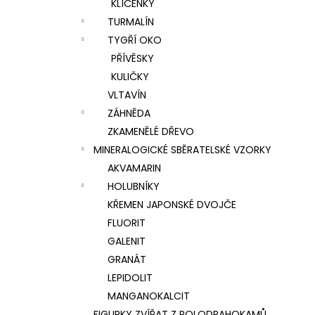
KLÍČENKY
TURMALÍN
TYGŘÍ OKO
PŘÍVĚSKY
KULIČKY
VLTAVÍN
ZÁHNĚDA
ZKAMENĚLÉ DŘEVO
MINERALOGICKÉ SBĚRATELSKÉ VZORKY
AKVAMARIN
HOLUBNÍKY
KŘEMEN JAPONSKÉ DVOJČE
FLUORIT
GALENIT
GRANÁT
LEPIDOLIT
MANGANOKALCIT
FIGURKY ZVÍŘAT Z POLODRAHOKAMŮ