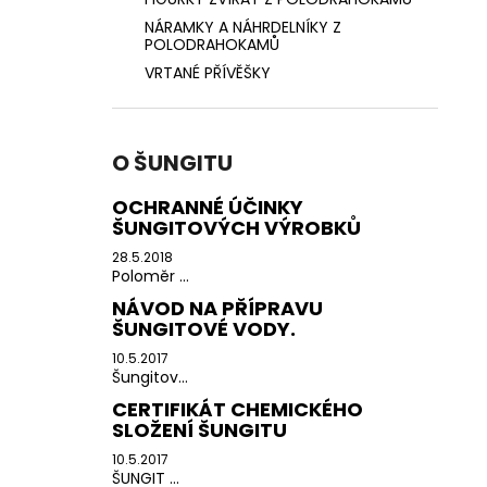
NÁRAMKY A NÁHRDELNÍKY Z
POLODRAHOKAMŮ
VRTANÉ PŘÍVĚŠKY
O ŠUNGITU
OCHRANNÉ ÚČINKY
ŠUNGITOVÝCH VÝROBKŮ
28.5.2018
Poloměr ...
NÁVOD NA PŘÍPRAVU
ŠUNGITOVÉ VODY.
10.5.2017
Šungitov...
CERTIFIKÁT CHEMICKÉHO
SLOŽENÍ ŠUNGITU
10.5.2017
ŠUNGIT ...