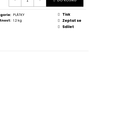
DO KOŠÍKU
:
Tisk
gorie
:
PLÁTKY
tnost
:
1.2 kg
Zeptat se
Sdílet