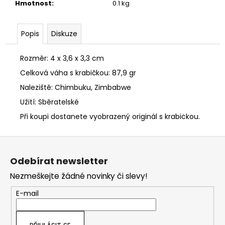
č
Hmotnost
:
0.1 kg
u
j
e
Popis
Diskuze
m
e
Rozměr: 4 x 3,6 x 3,3 cm
Celková váha s krabičkou: 87,9 gr
PŘÍVĚSEK
SRDÍČKO
Naleziště: Chimbuku, Zimbabwe
150
Užití: Sběratelské
Kč
Při koupi dostanete vyobrazený originál s krabiċkou.
Z
á
Odebírat newsletter
p
Nezmeškejte žádné novinky či slevy!
a
t
E-mail
í