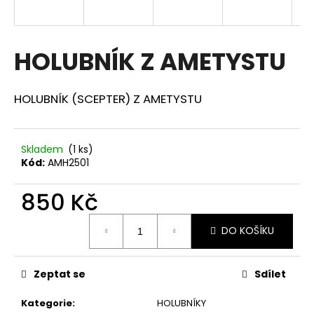
a
j
í
HOLUBNÍK Z AMETYSTU
t
?
HOLUBNÍK (SCEPTER) Z AMETYSTU
Skladem
(1 ks)
Kód:
AMH2501
HLEDAT
850 Kč
Měrná
D
DO KOŠÍKU
cena:
o
p
o
Zeptat se
Sdílet
r
u
Kategorie
:
HOLUBNÍKY