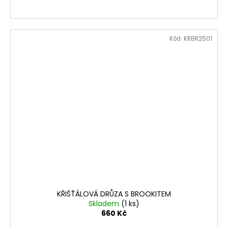
Kód:
KRBR2501
KŘIŠŤÁLOVÁ DRŮZA S BROOKITEM
Skladem
(1 ks)
660 Kč