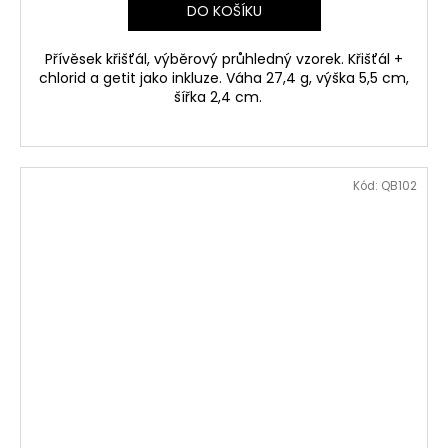
DO KOŠÍKU
Přívěsek křišťál, výběrový průhledný vzorek. Křišťál +
chlorid a getit jako inkluze. Váha 27,4 g, výška 5,5 cm,
šířka 2,4 cm.
Kód:
QB102