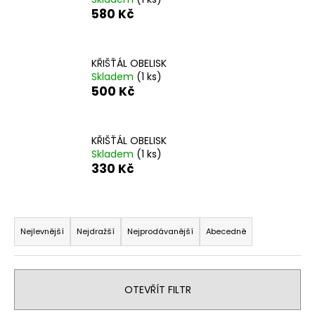
č
580 Kč
u
j
e
m
KŘIŠŤÁL OBELISK
Skladem
(1 ks)
e
500 Kč
KŘIŠŤÁL
250
Kč
KŘIŠŤÁL OBELISK
Skladem
(1 ks)
330 Kč
Ř
a
Nejlevnější
Nejdražší
Nejprodávanější
Abecedně
z
e
n
OTEVŘÍT FILTR
í