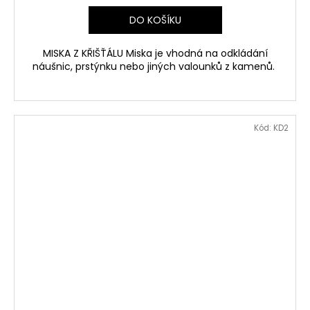
DO KOŠÍKU
MISKA Z KŘIŠŤÁLU Miska je vhodná na odkládání
náušnic, prstýnku nebo jiných valounků z kamenů.
Kód:
KD2