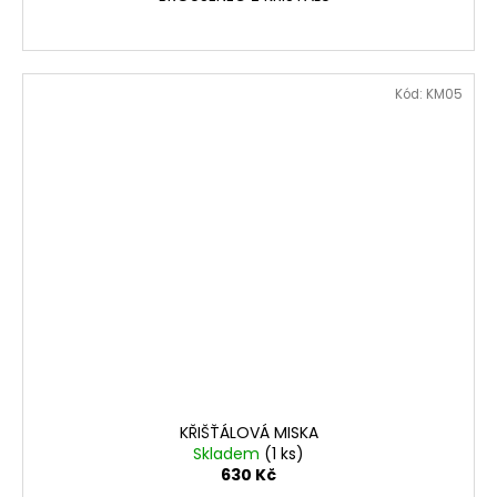
Kód:
KM05
KŘIŠŤÁLOVÁ MISKA
Skladem
(1 ks)
630 Kč