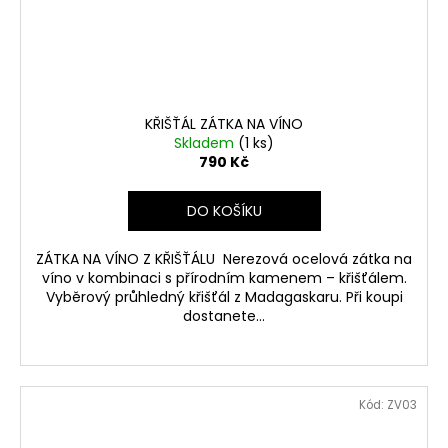
KŘIŠŤÁL ZÁTKA NA VÍNO
Skladem
(1 ks)
790 Kč
DO KOŠÍKU
ZÁTKA NA VÍNO Z KŘIŠŤÁLU Nerezová ocelová zátka na
víno v kombinaci s přírodním kamenem – křišťálem.
Vyběrový průhledný křišťál z Madagaskaru. Při koupi
dostanete...
Kód:
ZV03