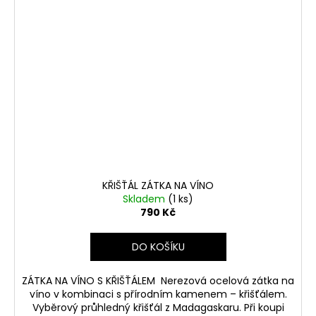
KŘIŠŤÁL ZÁTKA NA VÍNO
Skladem
(1 ks)
790 Kč
DO KOŠÍKU
ZÁTKA NA VÍNO S KŘIŠŤÁLEM Nerezová ocelová zátka na
víno v kombinaci s přírodním kamenem – křišťálem.
Vyběrový průhledný křišťál z Madagaskaru. Při koupi