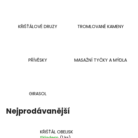
a
j
í
KŘIŠŤÁLOVÉ DRUZY
TROMLOVANÉ KAMENY
t
?
PŘÍVĚSKY
MASAŽNÍ TYČKY A MÝDLA
HLEDAT
GIRASOL
D
o
Nejprodávanější
p
o
r
u
KŘIŠŤÁL OBELISK
Skladem
(1 ks)