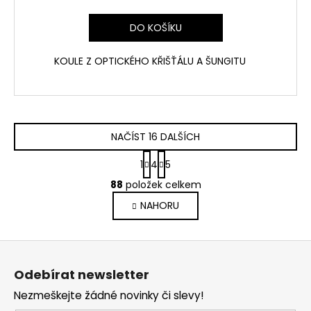
DO KOŠÍKU
KOULE Z OPTICKÉHO KŘIŠŤÁLU A ŠUNGITU
NAČÍST 16 DALŠÍCH
S
1
4
5
t
O
r
88
položek celkem
v
á
NAHORU
l
n
k
á
o
d
Z
v
a
á
á
c
Odebírat newsletter
n
p
í
í
Nezmeškejte žádné novinky či slevy!
p
a