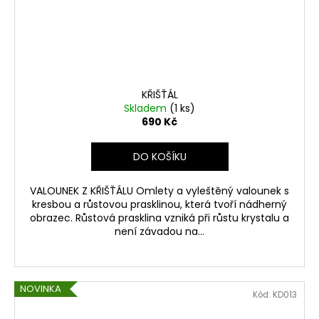
KŘIŠŤÁL
Skladem
(1 ks)
690 Kč
DO KOŠÍKU
VALOUNEK Z KŘIŠŤÁLU Omlety a vyleštěný valounek s
kresbou a růstovou prasklinou, která tvoří nádherný
obrazec. Růstová prasklina vzniká při růstu krystalu a
není závadou na...
NOVINKA
Kód:
KD013