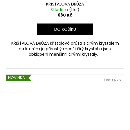
KŘÍŠŤÁLOVÁ DRŮZA
Skladem
(1 ks)
680 Kč
DO KOŠÍKU
KŘIŠŤÁLOVÁ DRŮZA Křišťálová drůza s čirým krystalem
na kterém je přirostlý menší čirý krystal a jsou
obklopeni menšími čirými krystaly.
NOVINKA
Kód:
Q226