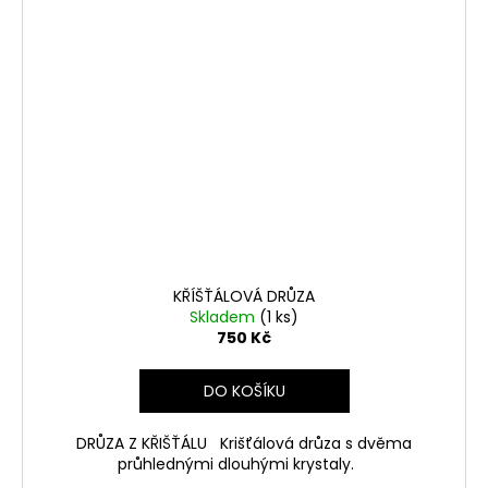
KŘÍŠŤÁLOVÁ DRŮZA
Skladem
(1 ks)
750 Kč
DO KOŠÍKU
DRŮZA Z KŘIŠŤÁLU Krišťálová drůza s dvěma
průhlednými dlouhými krystaly.