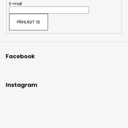
r
t
E-mail
v
í
k
y
PŘIHLÁSIT SE
v
ý
p
i
s
Facebook
u
Instagram