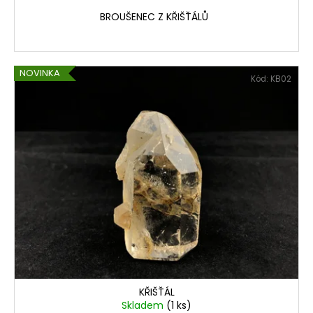
BROUŠENEC Z KŘIŠŤÁLŮ
NOVINKA
Kód:
KB02
KŘIŠŤÁL
Skladem
(1 ks)