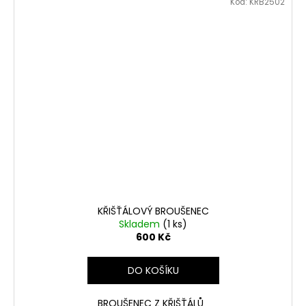
Kód:
KRB2502
KŘIŠŤÁLOVÝ BROUŠENEC
Skladem
(1 ks)
600 Kč
DO KOŠÍKU
BROUŠENEC Z KŘIŠŤÁLŮ