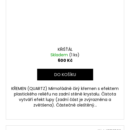
KŘIŠŤÁL
Skladem
(1 ks)
600 Kč
DO KOŠÍKU
KŘEMEN (QUARTZ) Mimořádně čirý křemen s efektem
plastického reliéfu na zadní stěně krystalu. Čistota
vytváří efekt lupy (zadní část je zvýrazněna a
zvětšena). Částečně oleštěný...