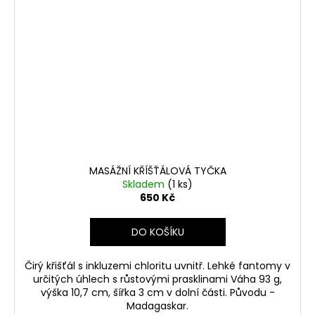
MASÁŽNÍ KŘÍŠŤÁLOVÁ TYČKA
Skladem
(1 ks)
650 Kč
DO KOŠÍKU
Čirý křišťál s inkluzemi chloritu uvnitř. Lehké fantomy v
určitých úhlech s růstovými prasklinami Váha 93 g,
výška 10,7 cm, šířka 3 cm v dolní části. Původu -
Madagaskar.