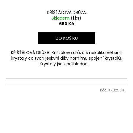
KŘÍŠŤÁLOVÁ DRŮZA
Skladem
(1 ks)
650 Kč
DO KOŠÍKU
KŘIŠŤÁLOVÁ DRŮZA Křišťálová drůza s několika většími
krystaly co tvoří jeskyňi díky hornímu spojení krystalů.
Krystaly jsou průhledné.
Kód:
KRB2504