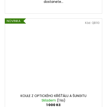
dostanete...
NOVINKA
Kód:
QB110
KOULE Z OPTICKÉHO KŘIŠŤÁLU A ŠUNGITU
Skladem
(1 ks)
1 000 Kč