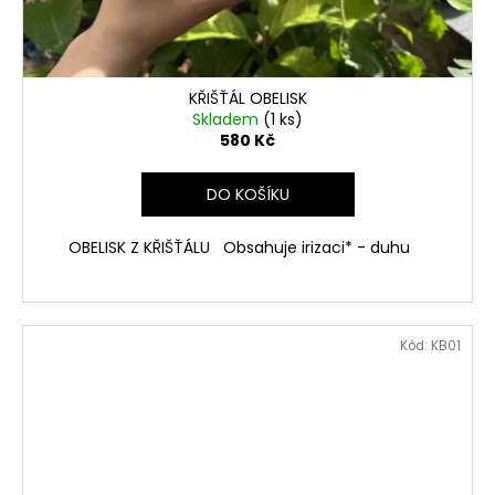
KŘIŠŤÁL OBELISK
Skladem
(1 ks)
580 Kč
DO KOŠÍKU
OBELISK Z KŘIŠŤÁLU Obsahuje irizaci* - duhu
Kód:
KB01